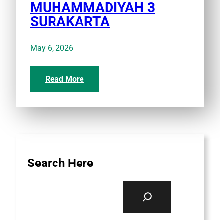
MUHAMMADIYAH 3
SURAKARTA
May 6, 2026
Read More
Search Here
S
e
a