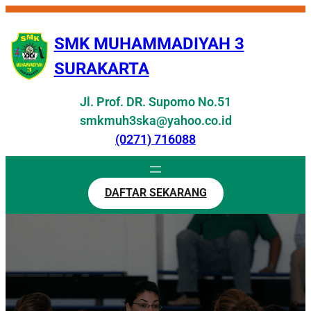
Skip
to
SMK MUHAMMADIYAH 3
content
SURAKARTA
Jl. Prof. DR. Supomo No.51
smkmuh3ska@yahoo.co.id
(0271) 716088
DAFTAR SEKARANG