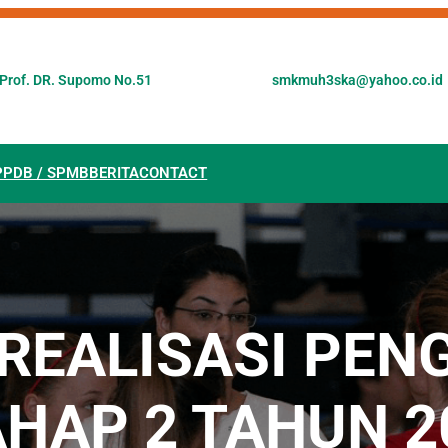
 Prof. DR. Supomo No.51
smkmuh3ska@yahoo.co.id
PPDB / SPMB
BERITA
CONTACT
 REALISASI PE
AHAP 2 TAHUN 2