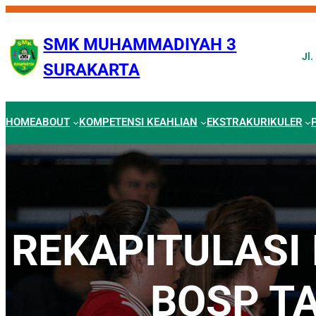
Skip
to
SMK MUHAMMADIYAH 3
content
Jl.
SURAKARTA
HOME
ABOUT
KOMPETENSI KEAHLIAN
EKSTRAKURIKULER
REKAPITULASI
BOSP T