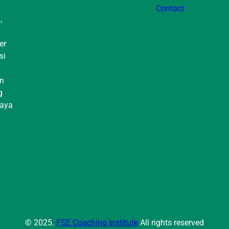
Contact
,
er
si
in
g
daya
© 2025.
FSE Coaching Institute
All rights reserved