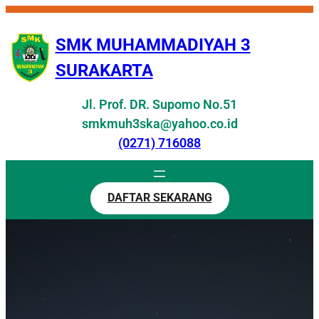
Skip
to
SMK MUHAMMADIYAH 3
content
SURAKARTA
Jl. Prof. DR. Supomo No.51
smkmuh3ska@yahoo.co.id
(0271) 716088
DAFTAR SEKARANG