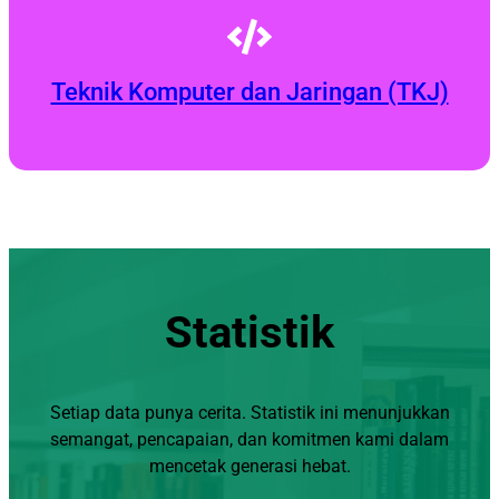
Teknik Komputer dan Jaringan (TKJ)
Statistik
Setiap data punya cerita. Statistik ini menunjukkan
semangat, pencapaian, dan komitmen kami dalam
mencetak generasi hebat.