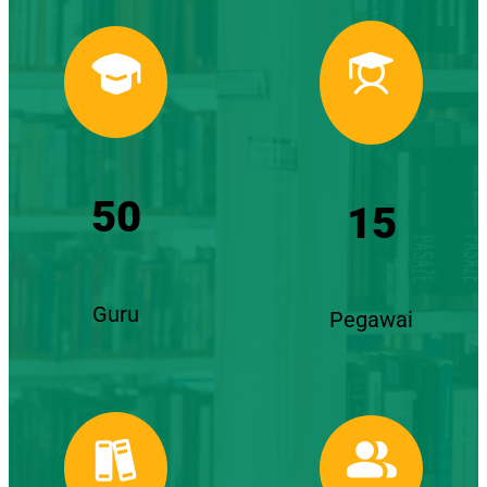
50
15
Guru
Pegawai