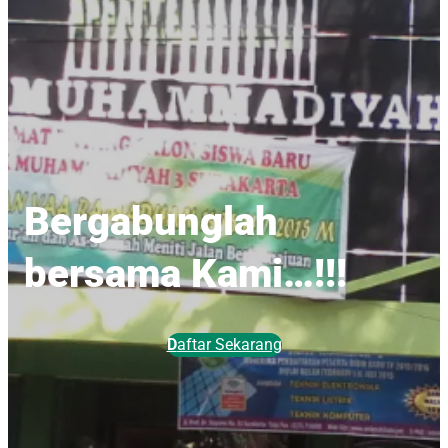
Bergabunglah
bersama Kami…!!!
D
aftar Sekarang