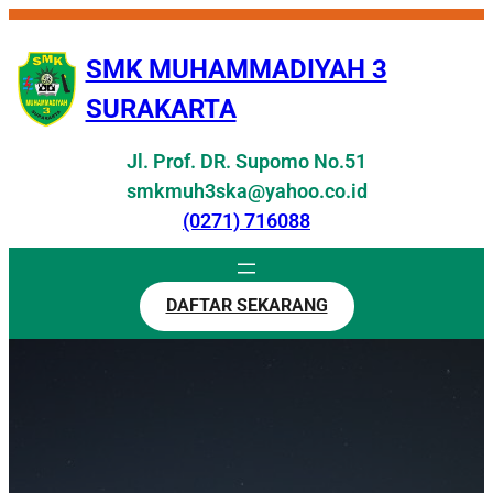
Skip
to
SMK MUHAMMADIYAH 3
content
SURAKARTA
Jl. Prof. DR. Supomo No.51
smkmuh3ska@yahoo.co.id
(0271) 716088
DAFTAR SEKARANG